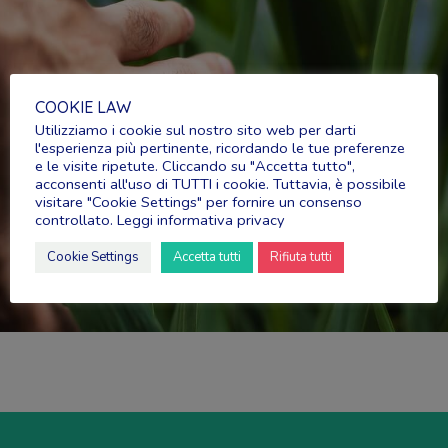
COOKIE LAW
Utilizziamo i cookie sul nostro sito web per darti
l'esperienza più pertinente, ricordando le tue preferenze
e le visite ripetute. Cliccando su "Accetta tutto",
acconsenti all'uso di TUTTI i cookie. Tuttavia, è possibile
visitare "Cookie Settings" per fornire un consenso
controllato.
Leggi informativa privacy
Cookie Settings
Accetta tutti
Rifiuta tutti