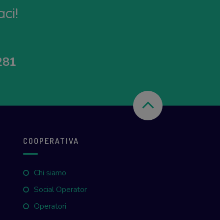
ci!
281
COOPERATIVA
Chi siamo
Social Operator
Operatori