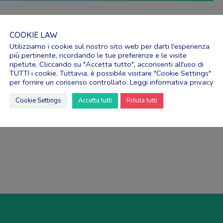
 dummy text of the printing and typesetting
COOKIE LAW
 has been the industry’s standard dummy text ever
Utilizziamo i cookie sul nostro sito web per darti l'esperienza
an unknown printer took a galley of ...
più pertinente, ricordando le tue preferenze e le visite
ripetute. Cliccando su "Accetta tutto", acconsenti all'uso di
TUTTI i cookie. Tuttavia, è possibile visitare "Cookie Settings"
per fornire un consenso controllato.
Leggi informativa privacy
Cookie Settings
Accetta tutti
Rifiuta tutti